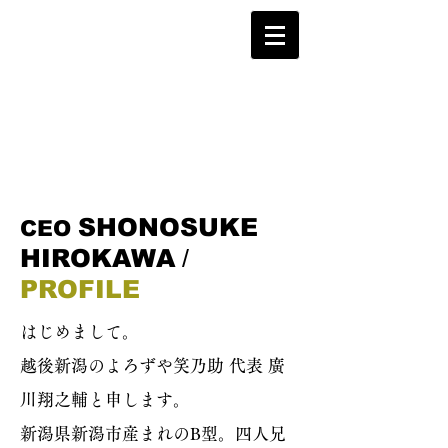
SHONOSUKE
CEO
HIROKAWA
/
PROFILE
はじめまして。
​越後新潟のよろずや笑乃助 代表 廣
川翔之輔と申します。
新潟県新潟市産まれのB型。四人兄